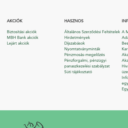
AKCIÓK
HASZNOS
IN
Biztosítási akciók
Általános Szerződési Feltételek
A M
MBH Bank akciók
Hirdetmények
Ada
Lejárt akciók
Díjszabások
Bes
Nyomtatványminták
Kar
Pénzmosás-megelőzés
Aka
Pénzforgalmi, pénzügyi
Aka
panaszkezelési szabályzat
Hiv
Süti tájékoztató
üze
Inf
egy
Eg